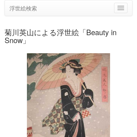
浮世絵検索
ナ
ビ
ゲ
ー
菊川英山による浮世絵「Beauty in
シ
Snow」
ョ
ン
の
切
り
替
え