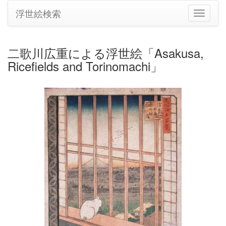
浮世絵検索
ナ
ビ
ゲ
ー
二歌川広重による浮世絵「Asakusa,
シ
Ricefields and Torinomachi」
ョ
ン
の
切
り
替
え