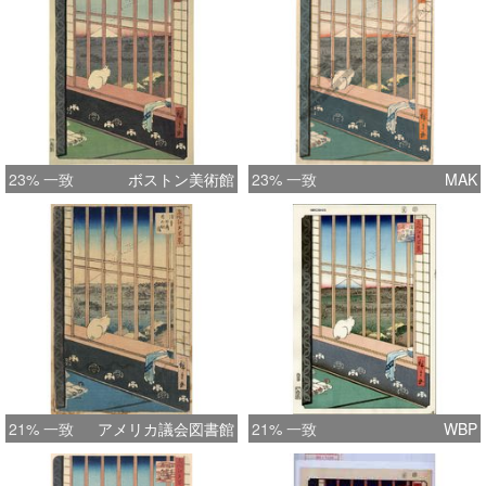
23% 一致
ボストン美術館
23% 一致
MAK
21% 一致
アメリカ議会図書館
21% 一致
WBP