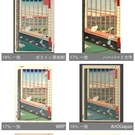
18% 一致
ボストン美術館
17% 一致
ハーバード大学
17% 一致
WBP
16% 一致
ArtOfJapan