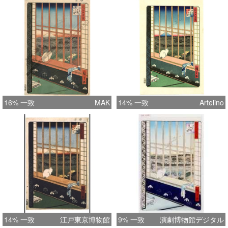
16% 一致
MAK
14% 一致
Artelino
14% 一致
江戸東京博物館
9% 一致
演劇博物館デジタル