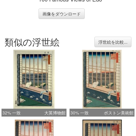
画像をダウンロード
類似の浮世絵
浮世絵を比較...
32% 一致
大英博物館
30% 一致
ボストン美術館