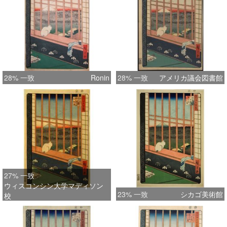
28% 一致
Ronin
28% 一致
アメリカ議会図書館
27% 一致
ウィスコンシン大学マディソン
23% 一致
シカゴ美術館
校