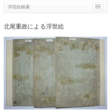
浮世絵検索
ナ
ビ
ゲ
ー
北尾重政による浮世絵
シ
ョ
ン
の
切
り
替
え