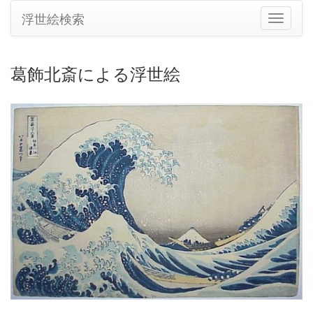
浮世絵検索
ナ
ビ
ゲ
ー
葛飾北斎による浮世絵
シ
ョ
ン
の
切
り
替
え