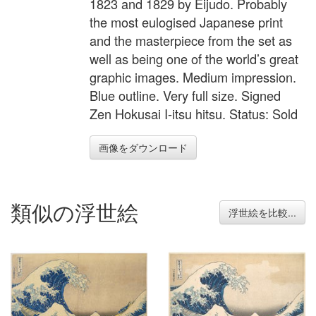
1823 and 1829 by Eijudo. Probably
the most eulogised Japanese print
and the masterpiece from the set as
well as being one of the world’s great
graphic images. Medium impression.
Blue outline. Very full size. Signed
Zen Hokusai I-itsu hitsu. Status: Sold
画像をダウンロード
類似の浮世絵
浮世絵を比較...