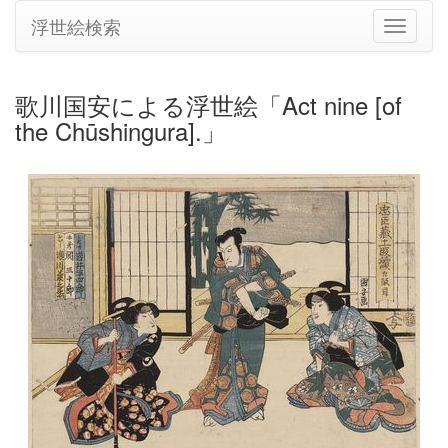
浮世絵検索
ナ
ビ
ゲ
ー
歌川国安による浮世絵「Act nine [of
シ
the Chūshingura].」
ョ
ン
の
切
り
替
え