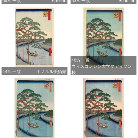
54% 一致
Artelino
53% 一致
Scholten
40% 一致
ウィスコンシン大学マディソン
44% 一致
ホノルル美術館
校