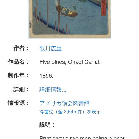
作者：
歌川広重
作品名：
Five pines, Onagi Canal.
制作年：
1856.
詳細：
詳細情報...
情報源：
アメリカ議会図書館
浮世絵（全 2,645 件）を表示...
説明：
Print shows two men poling a boat