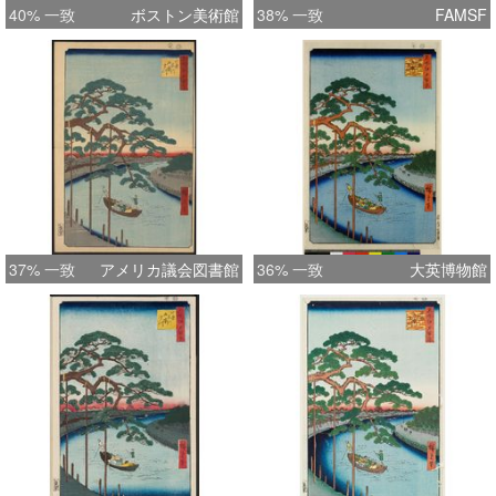
40% 一致
ボストン美術館
38% 一致
FAMSF
37% 一致
アメリカ議会図書館
36% 一致
大英博物館