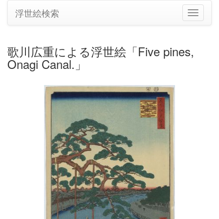
浮世絵検索
ナ
ビ
ゲ
ー
歌川広重による浮世絵「Five pines,
シ
Onagi Canal.」
ョ
ン
の
切
り
替
え