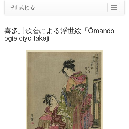
浮世絵検索
ナ
ビ
ゲ
ー
喜多川歌麿による浮世絵「Ōmando
シ
ogie oiyo takeji」
ョ
ン
の
切
り
替
え