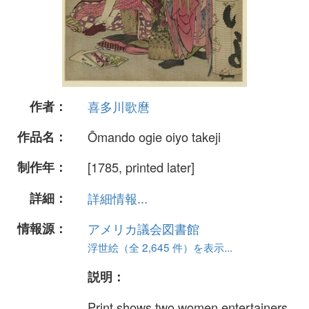
作者：
喜多川歌麿
作品名：
Ōmando ogie oiyo takeji
制作年：
[1785, printed later]
詳細：
詳細情報...
情報源：
アメリカ議会図書館
浮世絵（全 2,645 件）を表示...
説明：
Print shows two women entertainers