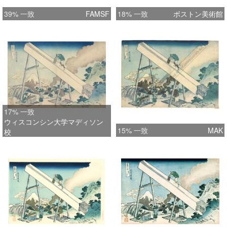
39% 一致
FAMSF
18% 一致
ボストン美術館
17% 一致
ウィスコンシン大学マディソン
15% 一致
MAK
校