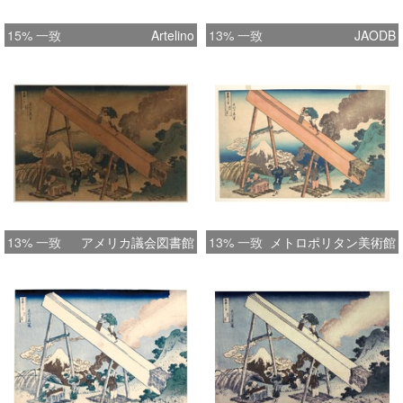
15% 一致
Artelino
13% 一致
JAODB
13% 一致
アメリカ議会図書館
13% 一致
メトロポリタン美術館