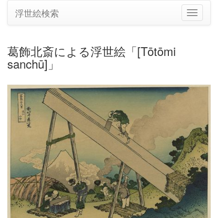
浮世絵検索
ナ
ビ
ゲ
ー
葛飾北斎による浮世絵「[Tōtōmi
シ
sanchū]」
ョ
ン
の
切
り
替
え