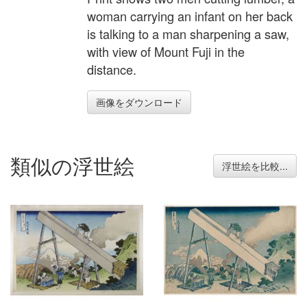
woman carrying an infant on her back
is talking to a man sharpening a saw,
with view of Mount Fuji in the
distance.
画像をダウンロード
類似の浮世絵
浮世絵を比較...