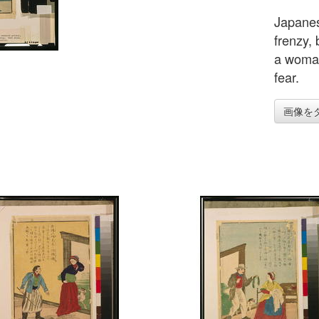
Japanes
frenzy,
a woman
fear.
画像を