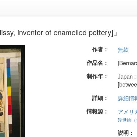
inventor of enamelled pottery]」
作者：
無款
作品名：
[Bernard
制作年：
Japan :
[betwee
詳細：
詳細情報.
情報源：
アメリ
浮世絵（全
説明：