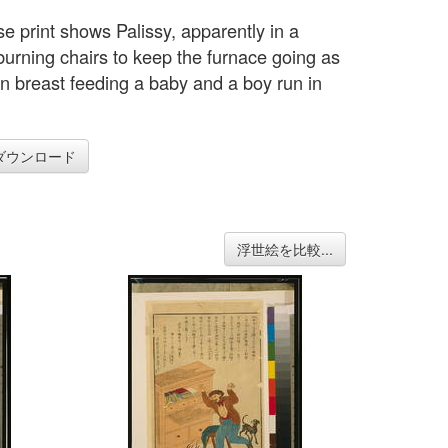
e print shows Palissy, apparently in a
 burning chairs to keep the furnace going as
 breast feeding a baby and a boy run in
ダウンロード
浮世絵を比較...