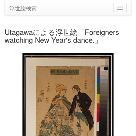
浮世絵検索
ナ
ビ
ゲ
ー
Utagawaによる浮世絵「Foreigners
シ
watching New Year's dance.」
ョ
ン
の
切
り
替
え