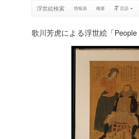
浮世絵検索
情報源
概要
言語
歌川芳虎による浮世絵「People from fo