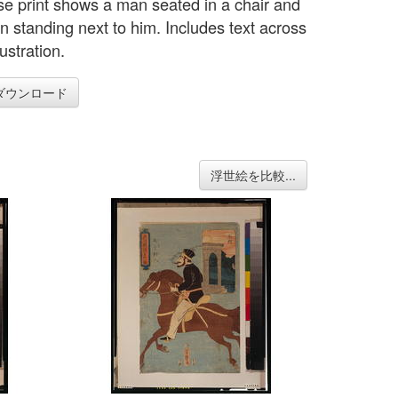
e print shows a man seated in a chair and
 standing next to him. Includes text across
lustration.
ダウンロード
浮世絵を比較...