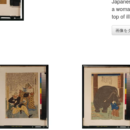
Japanes
a woman
top of il
画像を