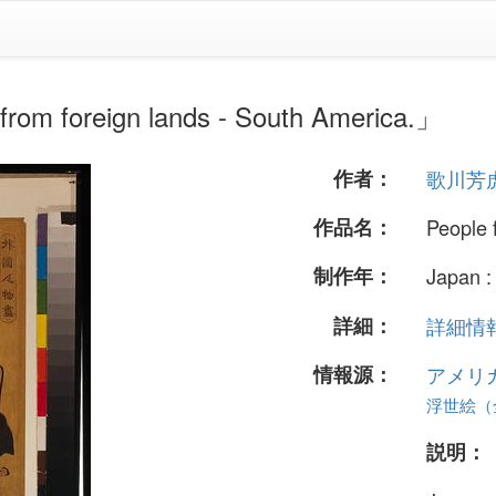
reign lands - South America.」
作者：
歌川芳
作品名：
People 
制作年：
Japan : 
詳細：
詳細情報.
情報源：
アメリ
浮世絵（全
説明：