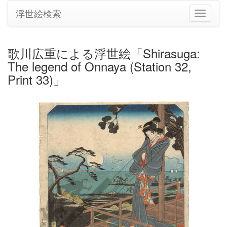
浮世絵検索
ナ
ビ
ゲ
ー
歌川広重による浮世絵「Shirasuga:
シ
The legend of Onnaya (Station 32,
ョ
ン
Print 33)」
の
切
り
替
え