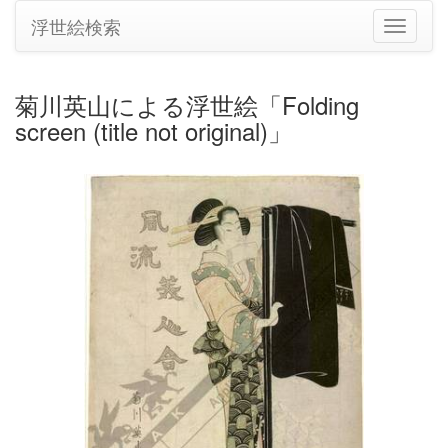
浮世絵検索
ナ
ビ
ゲ
ー
菊川英山による浮世絵「Folding
シ
screen (title not original)」
ョ
ン
の
切
り
替
え