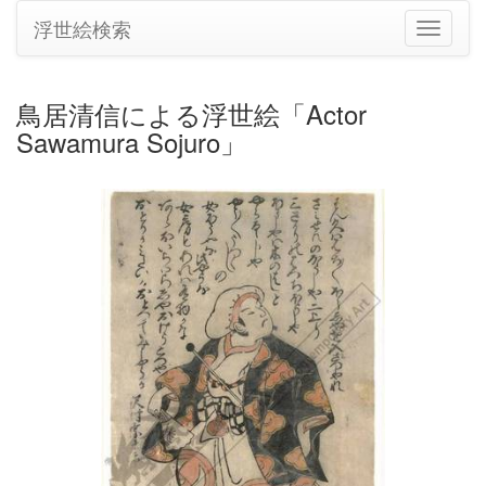
浮世絵検索
ナ
ビ
ゲ
ー
鳥居清信による浮世絵「Actor
シ
Sawamura Sojuro」
ョ
ン
の
切
り
替
え