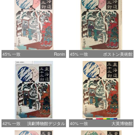
45% 一致
Ronin
45% 一致
ボストン美術館
42% 一致
演劇博物館デジタル
40% 一致
大英博物館