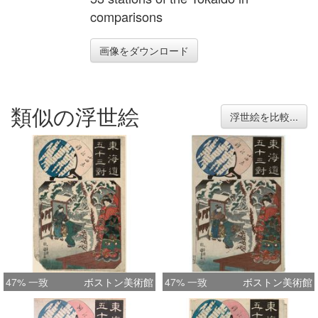
comparisons
画像をダウンロード
類似の浮世絵
浮世絵を比較...
47% 一致
ボストン美術館
47% 一致
ボストン美術館