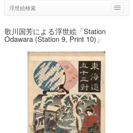
浮世絵検索
ナ
ビ
ゲ
ー
歌川国芳による浮世絵「Station
シ
Odawara (Station 9, Print 10)」
ョ
ン
の
切
り
替
え