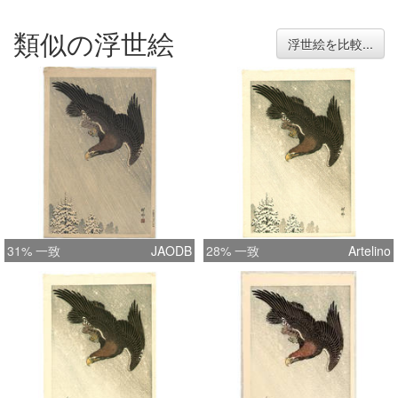
類似の浮世絵
浮世絵を比較...
31% 一致
JAODB
28% 一致
Artelino