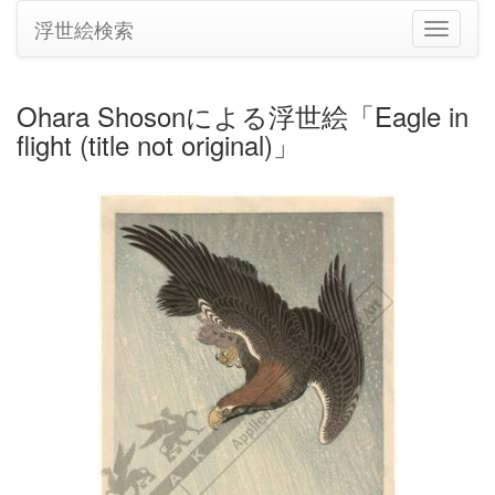
浮世絵検索
ナ
ビ
ゲ
ー
Ohara Shosonによる浮世絵「Eagle in
シ
flight (title not original)」
ョ
ン
の
切
り
替
え