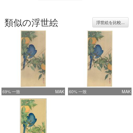
類似の浮世絵
浮世絵を比較...
69% 一致
MAK
60% 一致
MAK