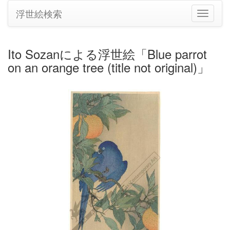
浮世絵検索
ナ
ビ
ゲ
ー
Ito Sozanによる浮世絵「Blue parrot
シ
on an orange tree (title not original)」
ョ
ン
の
切
り
替
え