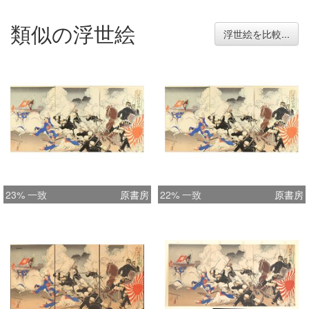
類似の浮世絵
浮世絵を比較...
23% 一致
原書房
22% 一致
原書房