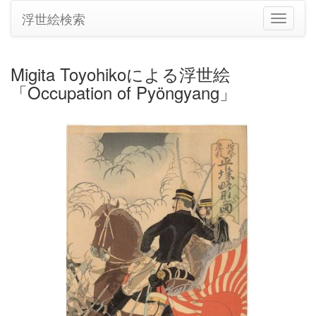
浮世絵検索
ナ
ビ
ゲ
ー
Migita Toyohikoによる浮世絵
シ
「Occupation of Pyöngyang」
ョ
ン
の
切
り
替
え