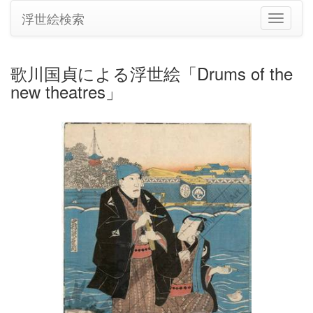
浮世絵検索
ナ
ビ
ゲ
ー
歌川国貞による浮世絵「Drums of the
シ
new theatres」
ョ
ン
の
切
り
替
え