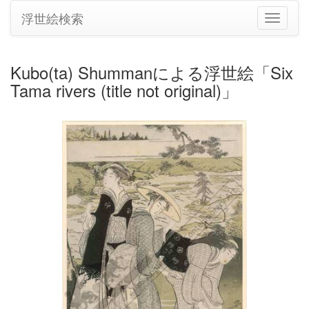
浮世絵検索
ナ
ビ
ゲ
ー
Kubo(ta) Shummanによる浮世絵「Six
シ
Tama rivers (title not original)」
ョ
ン
の
切
り
替
え