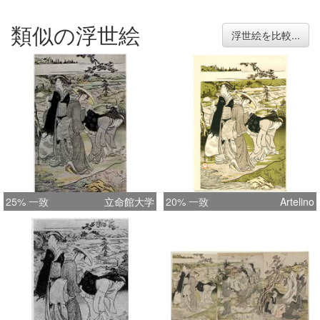
類似の浮世絵
浮世絵を比較...
25% 一致
立命館大学
20% 一致
Artelino