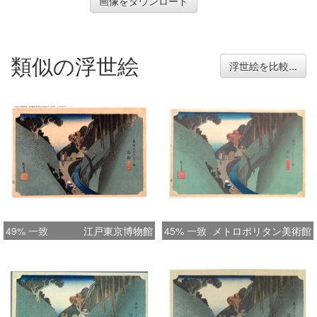
画像をダウンロード
類似の浮世絵
浮世絵を比較...
49% 一致
江戸東京博物館
45% 一致
メトロポリタン美術館