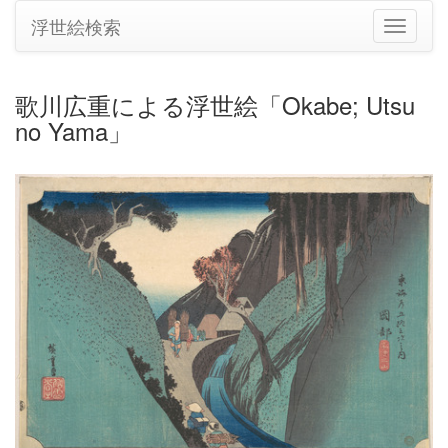
浮世絵検索
ナ
ビ
ゲ
ー
歌川広重による浮世絵「Okabe; Utsu
シ
no Yama」
ョ
ン
の
切
り
替
え