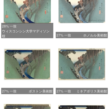
28% 一致
ウィスコンシン大学マディソン
27% 一致
ホノルル美術館
校
27% 一致
ボストン美術館
27% 一致
ミネアポリス美術館