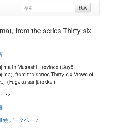
from the series Thirty-six
斎
jima in Musashi Province (Buyô
jima), from the series Thirty-six Views of
uji (Fugaku sanjûrokkei)
30–32
..
浮世絵データベース