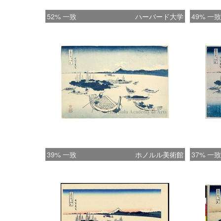
52% 一致
ハーバード大学
49% 一致
39% 一致
ホノルル美術館
37% 一致