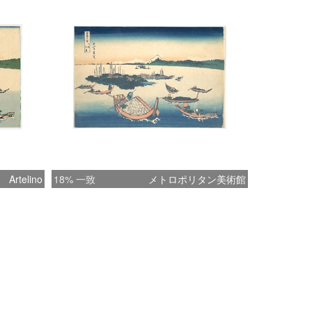
Artelino
18% 一致
メトロポリタン美術館