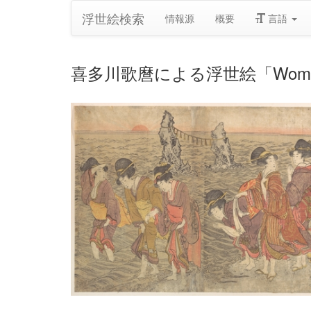
浮世絵検索
情報源
概要
言語
喜多川歌麿による浮世絵「Women Worship