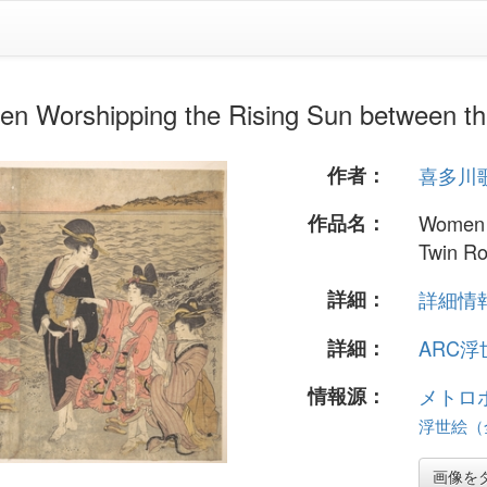
ping the Rising Sun between the T
作者：
喜多川
作品名：
Women W
Twin Ro
詳細：
詳細情報.
詳細：
ARC
情報源：
メトロ
浮世絵（全
画像を