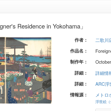
s Residence in Yokohama」
作者：
二歌川
作品名：
Foreign
制作年：
Octobe
詳細：
詳細情報.
詳細：
ARC
情報源：
メトロ
浮世絵（全