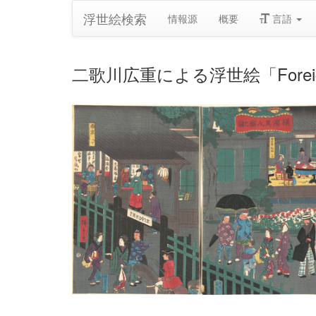
浮世絵検索
情報源
概要
言語
二歌川広重による浮世絵「Foreigner'