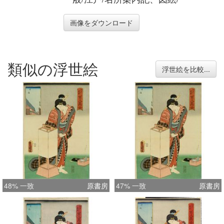
画像をダウンロード
類似の浮世絵
浮世絵を比較...
48% 一致
原書房
47% 一致
原書房