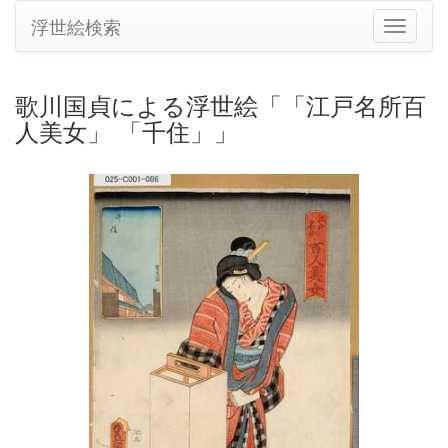
浮世絵検索
ナ
ビ
ゲ
ー
歌川国貞による浮世絵「「江戸名所百
シ
人美女」 「千住」」
ョ
ン
の
切
り
替
え