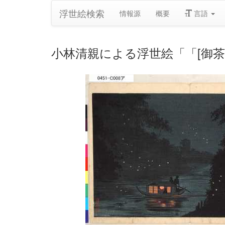
浮世絵検索
情報源
概要
言語
小林清親による浮世絵「「[御茶