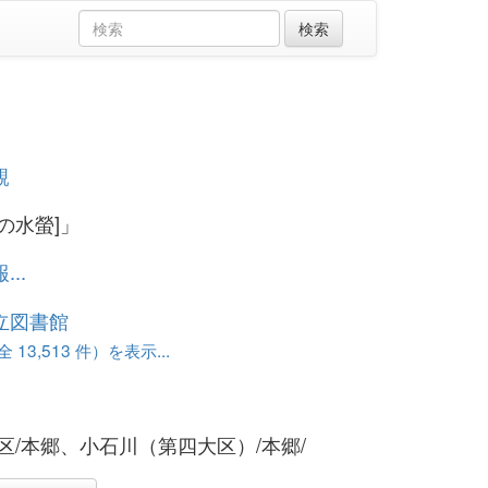
親
の水螢]」
..
立図書館
13,513 件）を表示...
区/本郷、小石川（第四大区）/本郷/