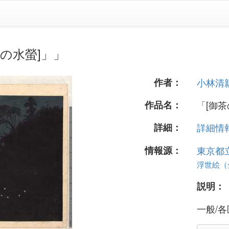
の水螢]」」
作者：
小林清
作品名：
「[御茶
詳細：
詳細情報.
情報源：
東京都
浮世絵（全 
説明：
一般/各