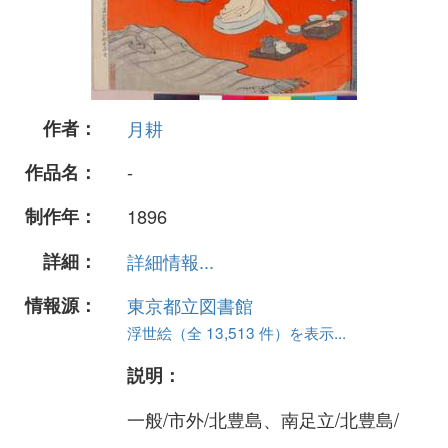
作者：
月耕
作品名：
-
制作年：
1896
詳細：
詳細情報...
情報源：
東京都立図書館
浮世絵（全 13,513 件）を表示...
説明：
一般/市外/北豊島、南足立/北豊島/