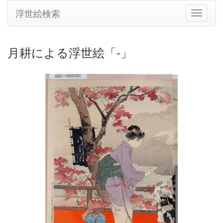
浮世絵検索
ナ
ビ
ゲ
ー
月耕による浮世絵「-」
シ
ョ
ン
の
切
り
替
え