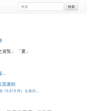
種
之遊覧」 「夏」
..
立図書館
13,513 件）を表示...