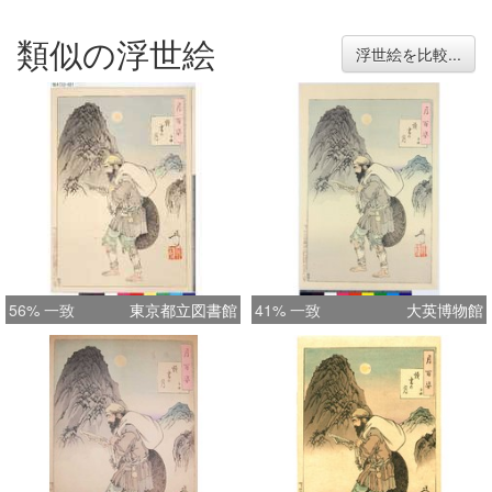
類似の浮世絵
浮世絵を比較...
56% 一致
東京都立図書館
41% 一致
大英博物館