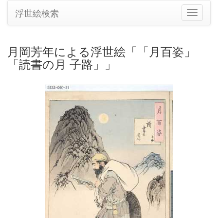
浮世絵検索
ナ
ビ
ゲ
ー
月岡芳年による浮世絵「「月百姿」
シ
「読書の月 子路」」
ョ
ン
の
切
り
替
え