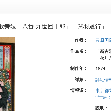
歌舞妓十八番 九世団十郎」「関羽道行」
作者：
豊原国
作品名：
「新古
「花川
制作年：
1874
詳細：
詳細情報.
情報源：
東京都
浮世絵（全 
説明：