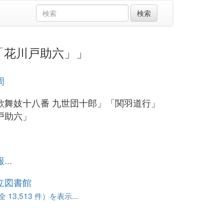
「花川戸助六」」
周
歌舞妓十八番 九世団十郎」「関羽道行」
戸助六」
..
立図書館
13,513 件）を表示...