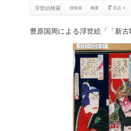
浮世絵検索
情報源
概要
言語
豊原国周による浮世絵「「新古