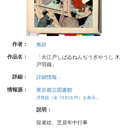
作者：
無款
作品名：
「大江戸しばゐねんぢうぎやうじ 木
戸羽織」
詳細：
詳細情報...
情報源：
東京都立図書館
浮世絵（全 13,513 件）を表示...
説明：
役者絵、芝居年中行事