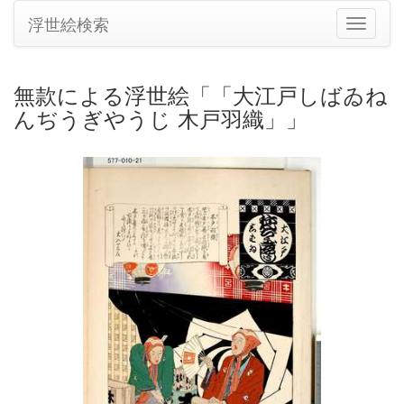
浮世絵検索
ナ
ビ
ゲ
ー
無款による浮世絵「「大江戸しばゐね
シ
んぢうぎやうじ 木戸羽織」」
ョ
ン
の
切
り
替
え