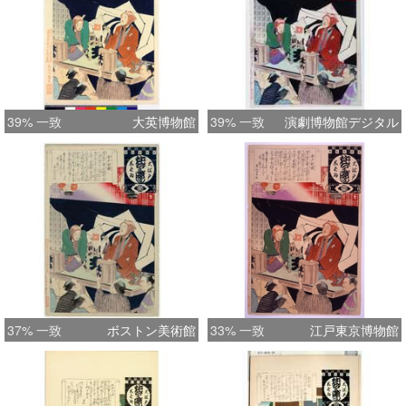
39% 一致
大英博物館
39% 一致
演劇博物館デジタル
37% 一致
ボストン美術館
33% 一致
江戸東京博物館