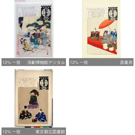
12% 一致
演劇博物館デジタル
12% 一致
原書房
12% 一致
東京都立図書館