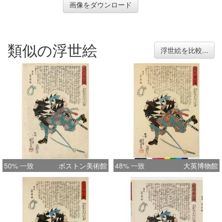
画像をダウンロード
類似の浮世絵
浮世絵を比較...
50% 一致
ボストン美術館
48% 一致
大英博物館