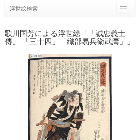
浮世絵検索
ナ
ビ
ゲ
ー
歌川国芳による浮世絵「「誠忠義士
シ
傳」 「三十四」「織部易兵衛武庸」」
ョ
ン
の
切
り
替
え