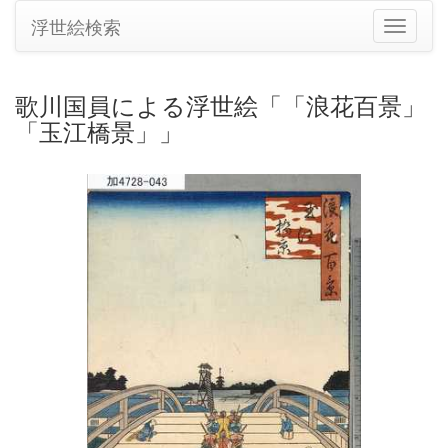
浮世絵検索
ナ
ビ
ゲ
ー
歌川国員による浮世絵「「浪花百景」
シ
「玉江橋景」」
ョ
ン
の
切
り
替
え