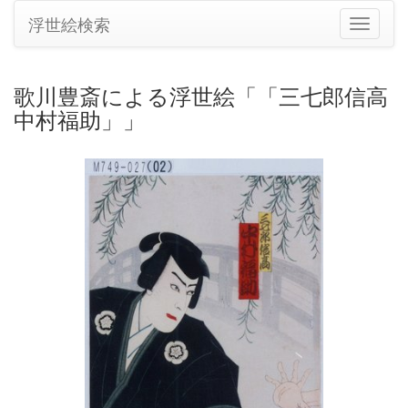
浮世絵検索
ナ
ビ
ゲ
ー
歌川豊斎による浮世絵「「三七郎信高
シ
中村福助」」
ョ
ン
の
切
り
替
え