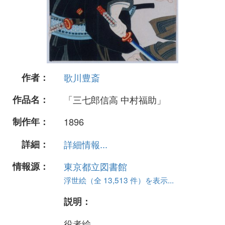
作者：
歌川豊斎
作品名：
「三七郎信高 中村福助」
制作年：
1896
詳細：
詳細情報...
情報源：
東京都立図書館
浮世絵（全 13,513 件）を表示...
説明：
役者絵