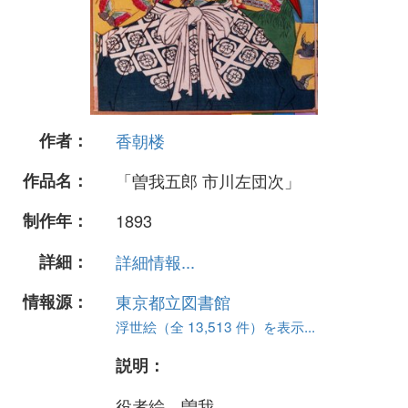
作者：
香朝楼
作品名：
「曽我五郎 市川左団次」
制作年：
1893
詳細：
詳細情報...
情報源：
東京都立図書館
浮世絵（全 13,513 件）を表示...
説明：
役者絵、曽我