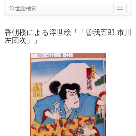
浮世絵検索
ナ
ビ
ゲ
ー
香朝楼による浮世絵「「曽我五郎 市川
シ
左団次」」
ョ
ン
の
切
り
替
え