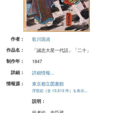
作者：
歌川国貞
作品名：
「誠忠大星一代話」「二十」
制作年：
1847
詳細：
詳細情報...
情報源：
東京都立図書館
浮世絵（全 13,513 件）を表示...
説明：
役者絵、忠臣蔵