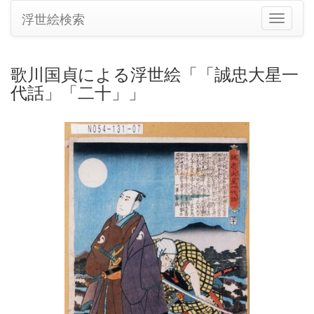
浮世絵検索
ナ
ビ
ゲ
ー
歌川国貞による浮世絵「「誠忠大星一
シ
代話」「二十」」
ョ
ン
の
切
り
替
え