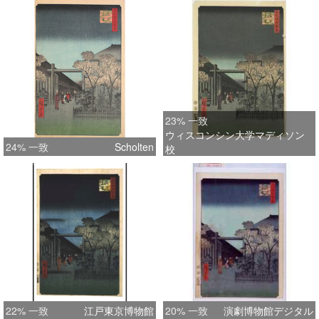
23% 一致
ウィスコンシン大学マディソン
24% 一致
Scholten
校
22% 一致
江戸東京博物館
20% 一致
演劇博物館デジタル