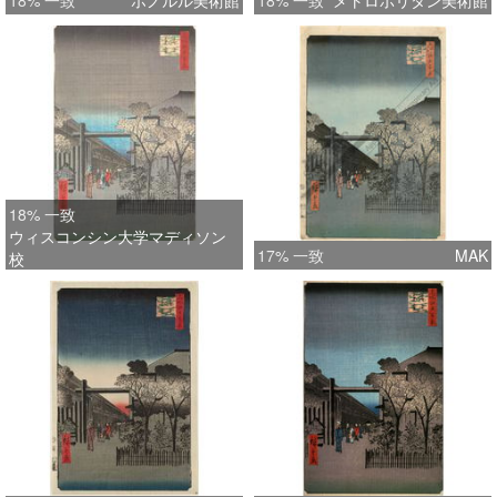
18% 一致
ホノルル美術館
18% 一致
メトロポリタン美術館
18% 一致
ウィスコンシン大学マディソン
17% 一致
MAK
校