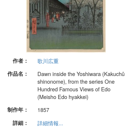
作者：
歌川広重
作品名：
Dawn inside the Yoshiwara (Kakuchû
shinonome), from the series One
Hundred Famous Views of Edo
(Meisho Edo hyakkei)
制作年：
1857
詳細：
詳細情報...