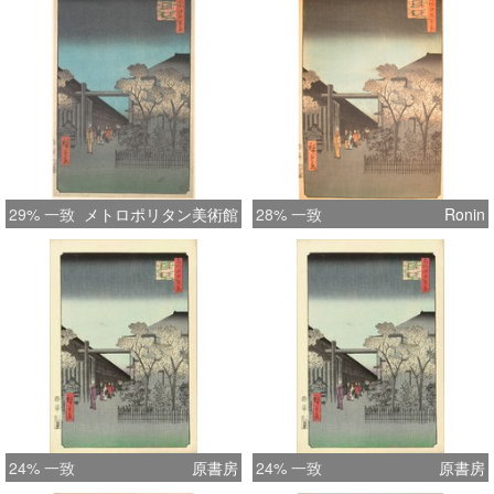
29% 一致
メトロポリタン美術館
28% 一致
Ronin
24% 一致
原書房
24% 一致
原書房