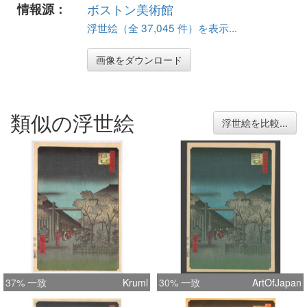
情報源：
ボストン美術館
浮世絵（全 37,045 件）を表示...
画像をダウンロード
類似の浮世絵
浮世絵を比較...
37% 一致
Kruml
30% 一致
ArtOfJapan