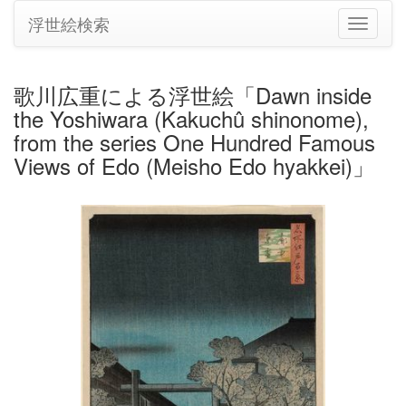
浮世絵検索
ナ
ビ
ゲ
ー
歌川広重による浮世絵「Dawn inside
シ
the Yoshiwara (Kakuchû shinonome),
ョ
ン
from the series One Hundred Famous
の
Views of Edo (Meisho Edo hyakkei)」
切
り
替
え