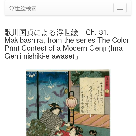
浮世絵検索
ナ
ビ
ゲ
ー
歌川国貞による浮世絵「Ch. 31,
シ
Makibashira, from the series The Color
ョ
ン
Print Contest of a Modern Genji (Ima
の
Genji nishiki-e awase)」
切
り
替
え