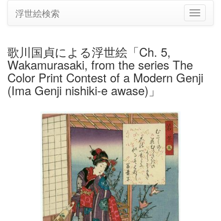
浮世絵検索
ナ
ビ
ゲ
ー
歌川国貞による浮世絵「Ch. 5,
シ
Wakamurasaki, from the series The
ョ
ン
Color Print Contest of a Modern Genji
の
(Ima Genji nishiki-e awase)」
切
り
替
え