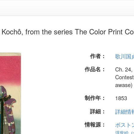
rom the series The Color Print Conte
作者：
歌川国
作品名：
Ch. 24,
Contest
awase)
制作年：
1853
詳細：
詳細情報.
情報源：
ボスト
浮世絵（全 