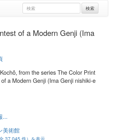
st of a Modern Genji (Ima
貞
 Kochô, from the series The Color Print
 of a Modern Genji (Ima Genji nishiki-e
..
ン美術館
37,045 件）を表示...