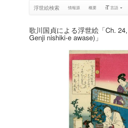
浮世絵検索
情報源
概要
言語
歌川国貞による浮世絵「Ch. 24, Kochô, f
Genji nishiki-e awase)」