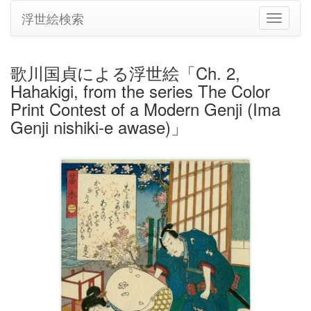
浮世絵検索
ナ
ビ
ゲ
ー
歌川国貞による浮世絵「Ch. 2,
シ
Hahakigi, from the series The Color
ョ
ン
Print Contest of a Modern Genji (Ima
の
Genji nishiki-e awase)」
切
り
替
え