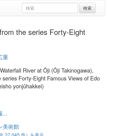
m the series Forty-Eight
広重
Waterfall River at Ôji (Ôji Takinogawa),
e series Forty-Eight Famous Views of Edo
isho yonjûhakkei)
1
..
ン美術館
37,045 件）を表示...