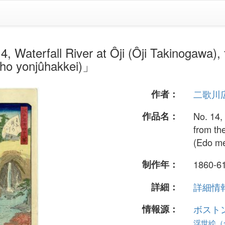
l River at Ôji (Ôji Takinogawa), fro
ho yonjûhakkei)」
作者：
二歌川
作品名：
No. 14, 
from th
(Edo me
制作年：
1860-6
詳細：
詳細情報.
情報源：
ボスト
浮世絵（全 