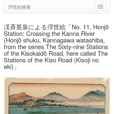
浮世絵検索
ナ
ビ
ゲ
ー
渓斉英泉による浮世絵「No. 11, Honjô
シ
Station: Crossing the Kanna River
ョ
ン
(Honjô shuku, Kannagawa watashiba,
の
from the series The Sixty-nine Stations
切
of the Kisokaidô Road, here called The
り
Stations of the Kiso Road (Kisoji no
替
え
eki)」