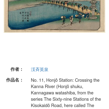
作者：
渓斉英泉
作品名：
No. 11, Honjô Station: Crossing the
Kanna River (Honjô shuku,
Kannagawa watashiba, from the
series The Sixty-nine Stations of the
Kisokaidô Road, here called The