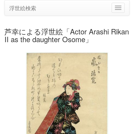
浮世絵検索
ナ
ビ
ゲ
ー
芦幸による浮世絵「Actor Arashi Rikan
シ
II as the daughter Osome」
ョ
ン
の
切
り
替
え