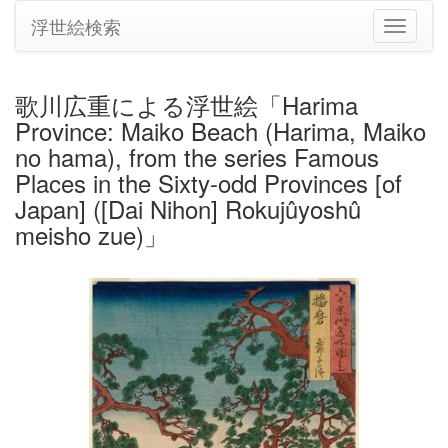
浮世絵検索
ナ
ビ
ゲ
ー
歌川広重による浮世絵「Harima
シ
Province: Maiko Beach (Harima, Maiko
ョ
ン
no hama), from the series Famous
の
Places in the Sixty-odd Provinces [of
切
Japan] ([Dai Nihon] Rokujûyoshû
り
meisho zue)」
替
え