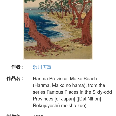
作者：
歌川広重
作品名：
Harima Province: Maiko Beach
(Harima, Maiko no hama), from the
series Famous Places in the Sixty-odd
Provinces [of Japan] ([Dai Nihon]
Rokujûyoshû meisho zue)