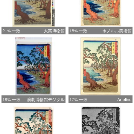
21% 一致
大英博物館
18% 一致
ホノルル美術館
18% 一致
演劇博物館デジタル
17% 一致
Artelino