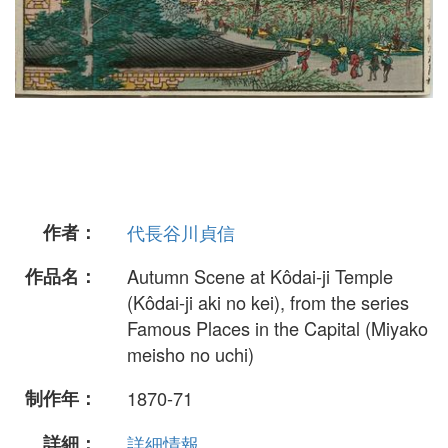
作者：
代長谷川貞信
作品名：
Autumn Scene at Kôdai-ji Temple
(Kôdai-ji aki no kei), from the series
Famous Places in the Capital (Miyako
meisho no uchi)
制作年：
1870-71
詳細：
詳細情報...