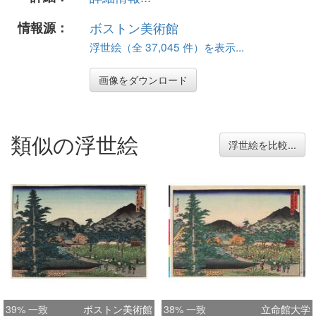
情報源：
ボストン美術館
浮世絵（全 37,045 件）を表示...
画像をダウンロード
類似の浮世絵
浮世絵を比較...
39% 一致
ボストン美術館
38% 一致
立命館大学