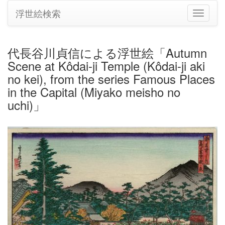
浮世絵検索
ナ
ビ
ゲ
ー
代長谷川貞信による浮世絵「Autumn
シ
Scene at Kôdai-ji Temple (Kôdai-ji aki
ョ
ン
no kei), from the series Famous Places
の
in the Capital (Miyako meisho no
切
uchi)」
り
替
え