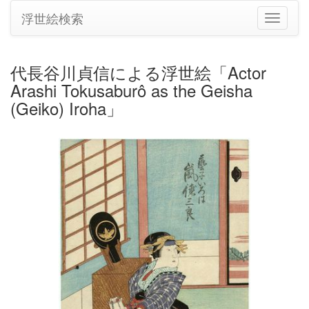
浮世絵検索
ナ
ビ
ゲ
ー
代長谷川貞信による浮世絵「Actor
シ
Arashi Tokusaburô as the Geisha
ョ
ン
(Geiko) Iroha」
の
切
り
替
え