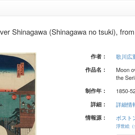
gawa (Shinagawa no tsuki), from the
作者：
歌川広
作品名：
Moon ov
the Ser
制作年：
1850-5
詳細：
詳細情報.
情報源：
ボスト
浮世絵（全 