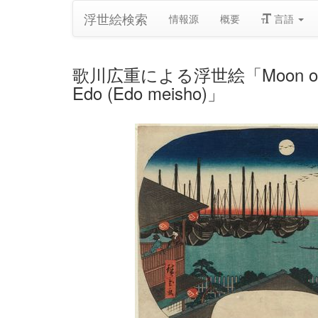
浮世絵検索
情報源
概要
言語
歌川広重による浮世絵「Moon over Shina
Edo (Edo meisho)」