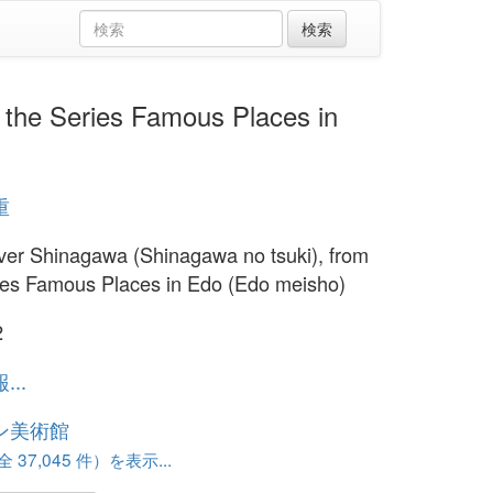
 Series Famous Places in
重
er Shinagawa (Shinagawa no tsuki), from
ies Famous Places in Edo (Edo meisho)
2
..
ン美術館
37,045 件）を表示...