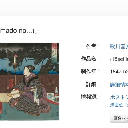
do no...)」
作者：
歌川国
作品名：
(Tôsei 
制作年：
1847-5
詳細：
詳細情報.
情報源：
ボスト
浮世絵（全 
画像を