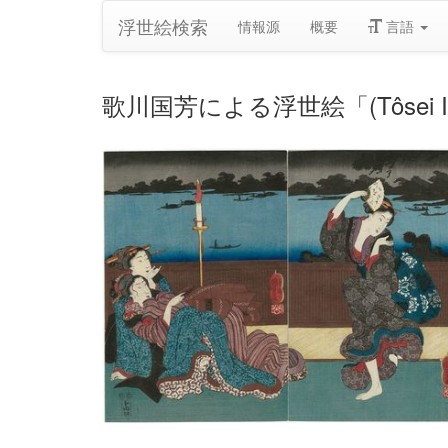
浮世絵検索
情報源
概要
言語
歌川国芳による浮世絵「(Tôsei Ima